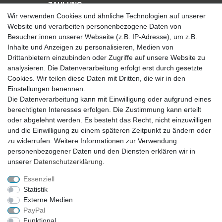
ZAHLUNG
Wir verwenden Cookies und ähnliche Technologien auf unserer
Website und verarbeiten personenbezogene Daten von
Besucher:innen unserer Webseite (z.B. IP-Adresse), um z.B.
Inhalte und Anzeigen zu personalisieren, Medien von
Drittanbietern einzubinden oder Zugriffe auf unsere Website zu
analysieren. Die Datenverarbeitung erfolgt erst durch gesetzte
VERSAND
Cookies. Wir teilen diese Daten mit Dritten, die wir in den
Einstellungen benennen.
Die Datenverarbeitung kann mit Einwilligung oder aufgrund eines
berechtigten Interesses erfolgen. Die Zustimmung kann erteilt
SICHER EINKAUFEN
oder abgelehnt werden. Es besteht das Recht, nicht einzuwilligen
Sicher einkaufen mit
und die Einwilligung zu einem späteren Zeitpunkt zu ändern oder
durchgehender SSL-Verschlüsselung
zu widerrufen. Weitere Informationen zur Verwendung
personenbezogener Daten und den Diensten erklären wir in
unserer
Daten­schutz­erklärung
.
Essenziell
Theme by
Statistik
Externe Medien
PayPal
* Alle Preise verstehen sich inkl. MwSt. zzgl. Versandkosten. Alle Angebote sind
Funktional