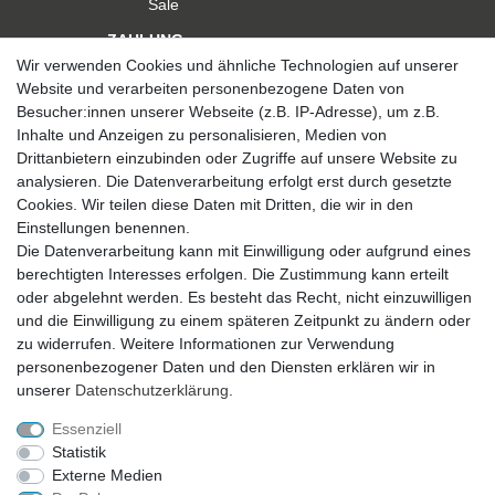
Sale
ZAHLUNG
Wir verwenden Cookies und ähnliche Technologien auf unserer
Website und verarbeiten personenbezogene Daten von
Besucher:innen unserer Webseite (z.B. IP-Adresse), um z.B.
Inhalte und Anzeigen zu personalisieren, Medien von
Drittanbietern einzubinden oder Zugriffe auf unsere Website zu
analysieren. Die Datenverarbeitung erfolgt erst durch gesetzte
VERSAND
Cookies. Wir teilen diese Daten mit Dritten, die wir in den
Einstellungen benennen.
Die Datenverarbeitung kann mit Einwilligung oder aufgrund eines
berechtigten Interesses erfolgen. Die Zustimmung kann erteilt
SICHER EINKAUFEN
oder abgelehnt werden. Es besteht das Recht, nicht einzuwilligen
Sicher einkaufen mit
und die Einwilligung zu einem späteren Zeitpunkt zu ändern oder
durchgehender SSL-Verschlüsselung
zu widerrufen. Weitere Informationen zur Verwendung
personenbezogener Daten und den Diensten erklären wir in
unserer
Daten­schutz­erklärung
.
Essenziell
Theme by
Statistik
Externe Medien