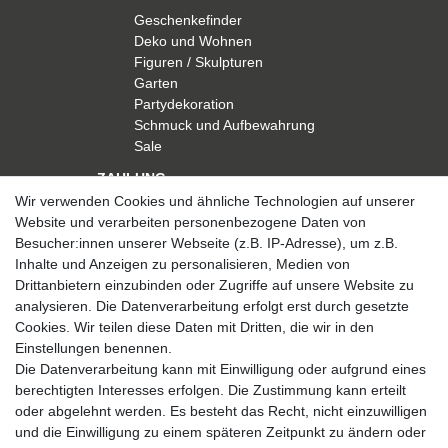
Geschenkefinder
Deko und Wohnen
Figuren / Skulpturen
Garten
Partydekoration
Schmuck und Aufbewahrung
Sale
ZAHLUNG
Wir verwenden Cookies und ähnliche Technologien auf unserer
Website und verarbeiten personenbezogene Daten von
Besucher:innen unserer Webseite (z.B. IP-Adresse), um z.B.
Inhalte und Anzeigen zu personalisieren, Medien von
Drittanbietern einzubinden oder Zugriffe auf unsere Website zu
analysieren. Die Datenverarbeitung erfolgt erst durch gesetzte
VERSAND
Cookies. Wir teilen diese Daten mit Dritten, die wir in den
Einstellungen benennen.
Die Datenverarbeitung kann mit Einwilligung oder aufgrund eines
berechtigten Interesses erfolgen. Die Zustimmung kann erteilt
SICHER EINKAUFEN
oder abgelehnt werden. Es besteht das Recht, nicht einzuwilligen
Sicher einkaufen mit
und die Einwilligung zu einem späteren Zeitpunkt zu ändern oder
durchgehender SSL-Verschlüsselung