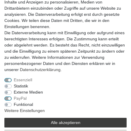
Inhalte und Anzeigen zu personalisieren, Medien von
Drittanbietern einzubinden oder Zugriffe auf unsere Website zu
analysieren. Die Datenverarbeitung erfolgt erst durch gesetzte
VERSAND
Cookies. Wir teilen diese Daten mit Dritten, die wir in den
Einstellungen benennen.
Die Datenverarbeitung kann mit Einwilligung oder aufgrund eines
berechtigten Interesses erfolgen. Die Zustimmung kann erteilt
SICHER EINKAUFEN
oder abgelehnt werden. Es besteht das Recht, nicht einzuwilligen
Sicher einkaufen mit
und die Einwilligung zu einem späteren Zeitpunkt zu ändern oder
durchgehender SSL-Verschlüsselung
zu widerrufen. Weitere Informationen zur Verwendung
personenbezogener Daten und den Diensten erklären wir in
unserer
Daten­schutz­erklärung
.
Essenziell
Theme by
Statistik
Externe Medien
PayPal
* Alle Preise verstehen sich inkl. MwSt. zzgl. Versandkosten. Alle Angebote sind
Funktional
freibleibend zzgl. Versandkosten und bei Nachnahme Übermittlungsentgelt.
Weitere Einstellungen
Irrtümer, Druckfehler und Preisänderungen vorbehalten.
Copyright 2019 © Kremers-Schatzkiste | Alle Rechte vorbehalten.
Alle akzeptieren