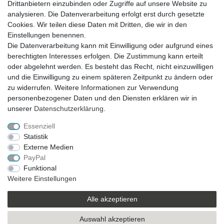
Drittanbietern einzubinden oder Zugriffe auf unsere Website zu
analysieren. Die Datenverarbeitung erfolgt erst durch gesetzte
VERSAND
Cookies. Wir teilen diese Daten mit Dritten, die wir in den
Einstellungen benennen.
Die Datenverarbeitung kann mit Einwilligung oder aufgrund eines
berechtigten Interesses erfolgen. Die Zustimmung kann erteilt
SICHER EINKAUFEN
oder abgelehnt werden. Es besteht das Recht, nicht einzuwilligen
Sicher einkaufen mit
und die Einwilligung zu einem späteren Zeitpunkt zu ändern oder
durchgehender SSL-Verschlüsselung
zu widerrufen. Weitere Informationen zur Verwendung
personenbezogener Daten und den Diensten erklären wir in
unserer
Daten­schutz­erklärung
.
Essenziell
Theme by
Statistik
Externe Medien
PayPal
* Alle Preise verstehen sich inkl. MwSt. zzgl. Versandkosten. Alle Angebote sind
Funktional
freibleibend zzgl. Versandkosten und bei Nachnahme Übermittlungsentgelt.
Weitere Einstellungen
Irrtümer, Druckfehler und Preisänderungen vorbehalten.
Copyright 2019 © Kremers-Schatzkiste | Alle Rechte vorbehalten.
Alle akzeptieren
Auswahl akzeptieren