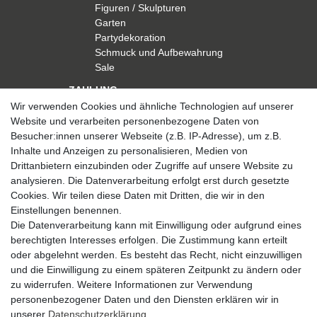
Figuren / Skulpturen
Garten
Partydekoration
Schmuck und Aufbewahrung
Sale
ZAHLUNG
Wir verwenden Cookies und ähnliche Technologien auf unserer
Website und verarbeiten personenbezogene Daten von
Besucher:innen unserer Webseite (z.B. IP-Adresse), um z.B.
Inhalte und Anzeigen zu personalisieren, Medien von
Drittanbietern einzubinden oder Zugriffe auf unsere Website zu
analysieren. Die Datenverarbeitung erfolgt erst durch gesetzte
VERSAND
Cookies. Wir teilen diese Daten mit Dritten, die wir in den
Einstellungen benennen.
Die Datenverarbeitung kann mit Einwilligung oder aufgrund eines
berechtigten Interesses erfolgen. Die Zustimmung kann erteilt
SICHER EINKAUFEN
oder abgelehnt werden. Es besteht das Recht, nicht einzuwilligen
Sicher einkaufen mit
und die Einwilligung zu einem späteren Zeitpunkt zu ändern oder
durchgehender SSL-Verschlüsselung
zu widerrufen. Weitere Informationen zur Verwendung
personenbezogener Daten und den Diensten erklären wir in
unserer
Daten­schutz­erklärung
.