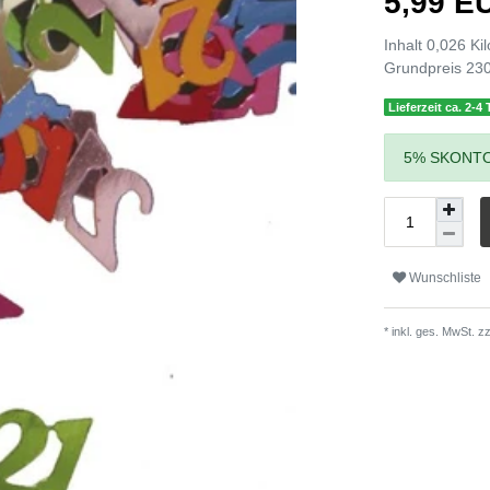
5,99 
Inhalt
0,026
Ki
Grundpreis
230
Lieferzeit ca. 2-4
5% SKONTO
Wunschliste
* inkl. ges. MwSt. zz