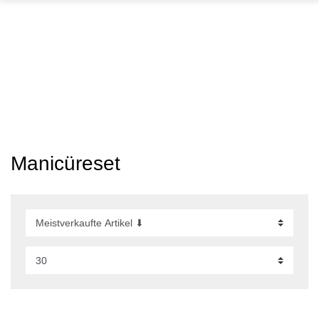
GARTEN
PARTYDEKORATION
SCHMUCK UND
AUFBEWAHRUNG
Manicüreset