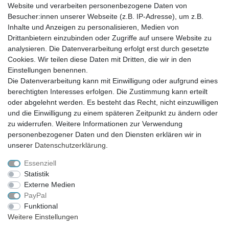
Website und verarbeiten personenbezogene Daten von
Besucher:innen unserer Webseite (z.B. IP-Adresse), um z.B.
Inhalte und Anzeigen zu personalisieren, Medien von
Drittanbietern einzubinden oder Zugriffe auf unsere Website zu
analysieren. Die Datenverarbeitung erfolgt erst durch gesetzte
VERSAND
Cookies. Wir teilen diese Daten mit Dritten, die wir in den
Einstellungen benennen.
Die Datenverarbeitung kann mit Einwilligung oder aufgrund eines
berechtigten Interesses erfolgen. Die Zustimmung kann erteilt
SICHER EINKAUFEN
oder abgelehnt werden. Es besteht das Recht, nicht einzuwilligen
Sicher einkaufen mit
und die Einwilligung zu einem späteren Zeitpunkt zu ändern oder
durchgehender SSL-Verschlüsselung
zu widerrufen. Weitere Informationen zur Verwendung
personenbezogener Daten und den Diensten erklären wir in
unserer
Daten­schutz­erklärung
.
Essenziell
Theme by
Statistik
Externe Medien
PayPal
* Alle Preise verstehen sich inkl. MwSt. zzgl. Versandkosten. Alle Angebote sind
Funktional
freibleibend zzgl. Versandkosten und bei Nachnahme Übermittlungsentgelt.
Weitere Einstellungen
Irrtümer, Druckfehler und Preisänderungen vorbehalten.