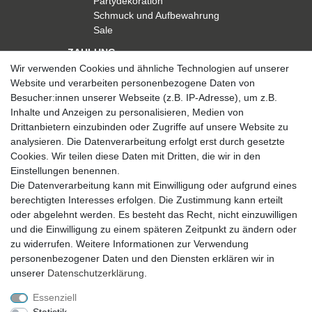
Partydekoration
Schmuck und Aufbewahrung
Sale
ZAHLUNG
Wir verwenden Cookies und ähnliche Technologien auf unserer
Website und verarbeiten personenbezogene Daten von
Besucher:innen unserer Webseite (z.B. IP-Adresse), um z.B.
Inhalte und Anzeigen zu personalisieren, Medien von
Drittanbietern einzubinden oder Zugriffe auf unsere Website zu
analysieren. Die Datenverarbeitung erfolgt erst durch gesetzte
VERSAND
Cookies. Wir teilen diese Daten mit Dritten, die wir in den
Einstellungen benennen.
Die Datenverarbeitung kann mit Einwilligung oder aufgrund eines
berechtigten Interesses erfolgen. Die Zustimmung kann erteilt
SICHER EINKAUFEN
oder abgelehnt werden. Es besteht das Recht, nicht einzuwilligen
Sicher einkaufen mit
und die Einwilligung zu einem späteren Zeitpunkt zu ändern oder
durchgehender SSL-Verschlüsselung
zu widerrufen. Weitere Informationen zur Verwendung
personenbezogener Daten und den Diensten erklären wir in
unserer
Daten­schutz­erklärung
.
Essenziell
Theme by