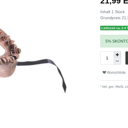
21,99
Inhalt
1
Stück
Grundpreis
21,
Lieferzeit ca. 2-4
5% SKONTO
Wunschliste
* inkl. ges. MwSt. zz