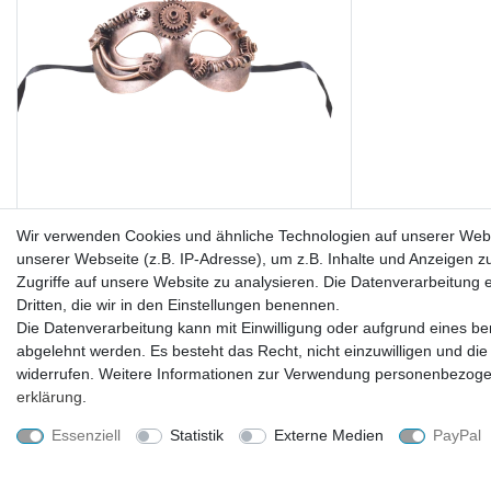
Wir verwenden Cookies und ähnliche Technologien auf unserer Web
Steampunkmaske mit Zahnrad Maske
unserer Webseite (z.B. IP-Adresse), um z.B. Inhalte und Anzeigen z
Karneval Kostüm Retro Pest
Zugriffe auf unsere Website zu analysieren. Die Datenverarbeitung er
Dritten, die wir in den Einstellungen benennen.
Die Datenverarbeitung kann mit Einwilligung oder aufgrund eines ber
21,99 € *
abgelehnt werden. Es besteht das Recht, nicht einzuwilligen und die
widerrufen. Weitere Informationen zur Verwendung personenbezogen
Lieferzeit ca. 2-4 Tage
erklärung
.
Essenziell
Statistik
Externe Medien
PayPal