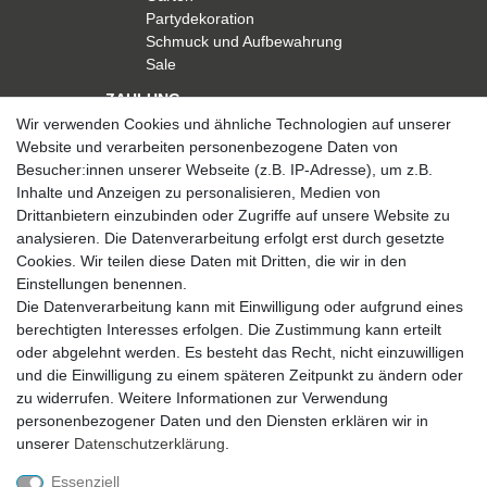
Partydekoration
Schmuck und Aufbewahrung
Sale
ZAHLUNG
Wir verwenden Cookies und ähnliche Technologien auf unserer
Website und verarbeiten personenbezogene Daten von
Besucher:innen unserer Webseite (z.B. IP-Adresse), um z.B.
Inhalte und Anzeigen zu personalisieren, Medien von
Drittanbietern einzubinden oder Zugriffe auf unsere Website zu
analysieren. Die Datenverarbeitung erfolgt erst durch gesetzte
VERSAND
Cookies. Wir teilen diese Daten mit Dritten, die wir in den
Einstellungen benennen.
Die Datenverarbeitung kann mit Einwilligung oder aufgrund eines
berechtigten Interesses erfolgen. Die Zustimmung kann erteilt
SICHER EINKAUFEN
oder abgelehnt werden. Es besteht das Recht, nicht einzuwilligen
Sicher einkaufen mit
und die Einwilligung zu einem späteren Zeitpunkt zu ändern oder
durchgehender SSL-Verschlüsselung
zu widerrufen. Weitere Informationen zur Verwendung
personenbezogener Daten und den Diensten erklären wir in
unserer
Daten­schutz­erklärung
.
Essenziell