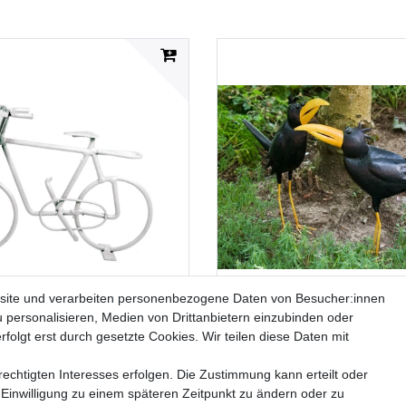
site und verarbeiten personenbezogene Daten von Besucher:innen
u personalisieren, Medien von Drittanbietern einzubinden oder
 mit Korb - Weiße Metalldeko -
Vogelpaar Barney und Billy aus
folgt erst durch gesetzte Cookies. Wir teilen diese Daten mit
 Geschenkidee 11,5 x 18 cm
Vogel Garten
echtigten Interesses erfolgen. Die Zustimmung kann erteilt oder
 Einwilligung zu einem späteren Zeitpunkt zu ändern oder zu