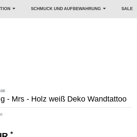
TION
SCHMUCK UND AUFBEWAHRUNG
SALE
LDE
ug - Mrs - Holz weiß Deko Wandtattoo
46
*
EUR