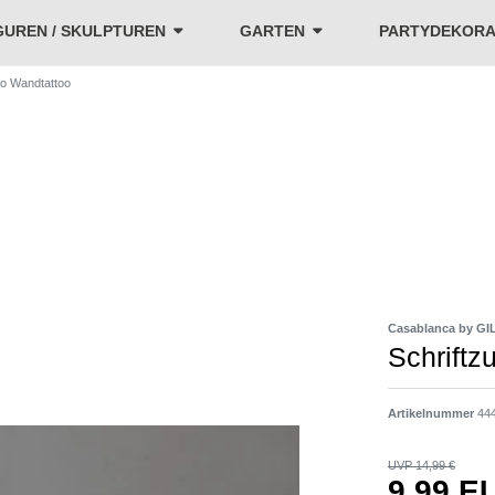
GUREN / SKULPTUREN
GARTEN
PARTYDEKORA
ko Wandtattoo
Casablanca by GI
Schriftz
Artikelnummer
44
UVP 14,99 €
9,99 