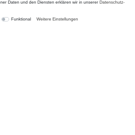
18,99 € *
59,99 € *
er Daten und den Diensten erklären wir in unserer
Daten­schutz­
Lieferzeit ca. 2-4 Tage
Lieferzeit ca. 2-4 Tage
Funktional
Weitere Einstellungen
KATEGORIEN
ZAHLUNG
Geschenkefinder
Deko und Wohnen
Figuren / Skulpturen
Garten
Partydekoration
Schmuck und Aufbewahrung
VERSAND
Sale
Theme by