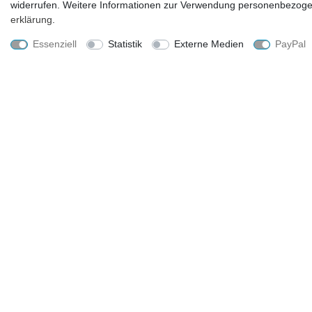
59,99 € *
widerrufen. Weitere Informationen zur Verwendung personenbezogen
erklärung
.
Lieferzeit ca. 2-4 Tage
Essenziell
Statistik
Externe Medien
PayPal
UNTERNEHMEN
EINKAUFEN
Kontakt
Zahlungsarten und Versand
Datenschutzerklärung
Widerrufsrecht
AGB
Hilfe
Impressum