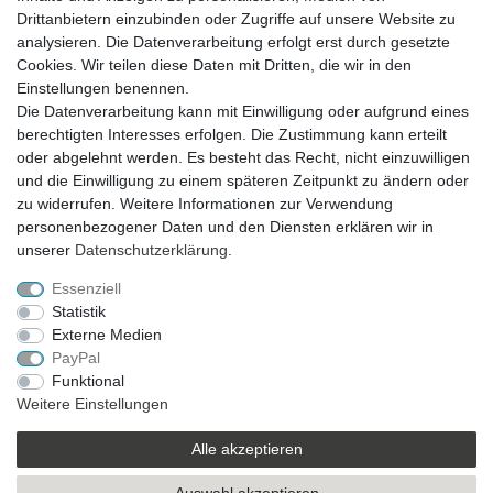
Drittanbietern einzubinden oder Zugriffe auf unsere Website zu
analysieren. Die Datenverarbeitung erfolgt erst durch gesetzte
VERSAND
Cookies. Wir teilen diese Daten mit Dritten, die wir in den
Einstellungen benennen.
Die Datenverarbeitung kann mit Einwilligung oder aufgrund eines
berechtigten Interesses erfolgen. Die Zustimmung kann erteilt
SICHER EINKAUFEN
oder abgelehnt werden. Es besteht das Recht, nicht einzuwilligen
Sicher einkaufen mit
und die Einwilligung zu einem späteren Zeitpunkt zu ändern oder
durchgehender SSL-Verschlüsselung
zu widerrufen. Weitere Informationen zur Verwendung
personenbezogener Daten und den Diensten erklären wir in
unserer
Daten­schutz­erklärung
.
Essenziell
Theme by
Statistik
Externe Medien
PayPal
* Alle Preise verstehen sich inkl. MwSt. zzgl. Versandkosten. Alle Angebote sind
Funktional
freibleibend zzgl. Versandkosten und bei Nachnahme Übermittlungsentgelt.
Weitere Einstellungen
Irrtümer, Druckfehler und Preisänderungen vorbehalten.
Copyright 2019 © Kremers-Schatzkiste | Alle Rechte vorbehalten.
Alle akzeptieren