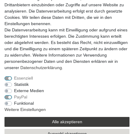
Drittanbietern einzubinden oder Zugriffe auf unsere Website zu
Geschenkefinder
analysieren. Die Datenverarbeitung erfolgt erst durch gesetzte
Deko und Wohnen
Cookies. Wir teilen diese Daten mit Dritten, die wir in den
Figuren / Skulpturen
Einstellungen benennen.
Garten
Die Datenverarbeitung kann mit Einwilligung oder aufgrund eines
Partydekoration
berechtigten Interesses erfolgen. Die Zustimmung kann erteilt
Schmuck und Aufbewahrung
oder abgelehnt werden. Es besteht das Recht, nicht einzuwilligen
Sale
und die Einwilligung zu einem späteren Zeitpunkt zu ändern oder
ZAHLUNG
zu widerrufen. Weitere Informationen zur Verwendung
personenbezogener Daten und den Diensten erklären wir in
unserer
Daten­schutz­erklärung
.
Essenziell
Statistik
Externe Medien
VERSAND
PayPal
Funktional
Weitere Einstellungen
SICHER EINKAUFEN
Alle akzeptieren
Sicher einkaufen mit
Auswahl akzeptieren
durchgehender SSL-Verschlüsselung