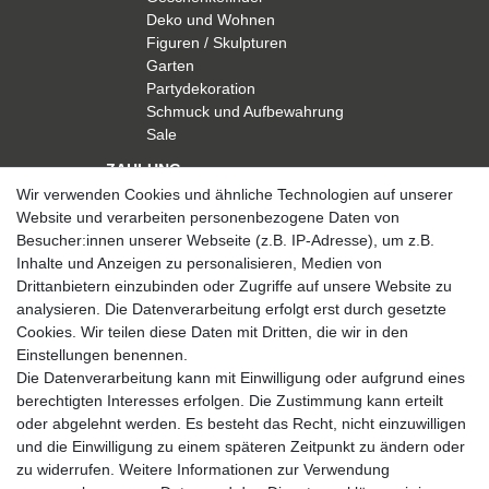
Deko und Wohnen
Figuren / Skulpturen
Garten
Partydekoration
Schmuck und Aufbewahrung
Sale
ZAHLUNG
Wir verwenden Cookies und ähnliche Technologien auf unserer
Website und verarbeiten personenbezogene Daten von
Besucher:innen unserer Webseite (z.B. IP-Adresse), um z.B.
Inhalte und Anzeigen zu personalisieren, Medien von
Drittanbietern einzubinden oder Zugriffe auf unsere Website zu
analysieren. Die Datenverarbeitung erfolgt erst durch gesetzte
VERSAND
Cookies. Wir teilen diese Daten mit Dritten, die wir in den
Einstellungen benennen.
Die Datenverarbeitung kann mit Einwilligung oder aufgrund eines
berechtigten Interesses erfolgen. Die Zustimmung kann erteilt
SICHER EINKAUFEN
oder abgelehnt werden. Es besteht das Recht, nicht einzuwilligen
Sicher einkaufen mit
und die Einwilligung zu einem späteren Zeitpunkt zu ändern oder
durchgehender SSL-Verschlüsselung
zu widerrufen. Weitere Informationen zur Verwendung