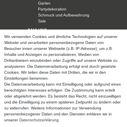
Garten
Partydekoration
Schmuck und Aufbewahrung
Sale
ZAHLUNG
Wir verwenden Cookies und ähnliche Technologien auf unserer
Website und verarbeiten personenbezogene Daten von
Besucher:innen unserer Webseite (z.B. IP-Adresse), um z.B.
Inhalte und Anzeigen zu personalisieren, Medien von
Drittanbietern einzubinden oder Zugriffe auf unsere Website zu
analysieren. Die Datenverarbeitung erfolgt erst durch gesetzte
VERSAND
Cookies. Wir teilen diese Daten mit Dritten, die wir in den
Einstellungen benennen.
Die Datenverarbeitung kann mit Einwilligung oder aufgrund eines
berechtigten Interesses erfolgen. Die Zustimmung kann erteilt
SICHER EINKAUFEN
oder abgelehnt werden. Es besteht das Recht, nicht einzuwilligen
Sicher einkaufen mit
und die Einwilligung zu einem späteren Zeitpunkt zu ändern oder
durchgehender SSL-Verschlüsselung
zu widerrufen. Weitere Informationen zur Verwendung
personenbezogener Daten und den Diensten erklären wir in
unserer
Daten­schutz­erklärung
.