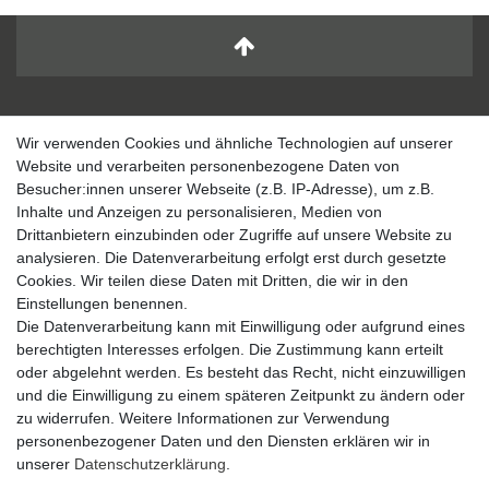
UNTERNEHMEN
EINKAUFEN
Wir verwenden Cookies und ähnliche Technologien auf unserer
Kontakt
Zahlungsarten und Versand
Website und verarbeiten personenbezogene Daten von
Datenschutzerklärung
Widerrufsrecht
Besucher:innen unserer Webseite (z.B. IP-Adresse), um z.B.
AGB
Hilfe
Inhalte und Anzeigen zu personalisieren, Medien von
Impressum
Drittanbietern einzubinden oder Zugriffe auf unsere Website zu
analysieren. Die Datenverarbeitung erfolgt erst durch gesetzte
KATEGORIEN
Cookies. Wir teilen diese Daten mit Dritten, die wir in den
Geschenkefinder
Einstellungen benennen.
Deko und Wohnen
Die Datenverarbeitung kann mit Einwilligung oder aufgrund eines
Figuren / Skulpturen
berechtigten Interesses erfolgen. Die Zustimmung kann erteilt
Garten
oder abgelehnt werden. Es besteht das Recht, nicht einzuwilligen
Partydekoration
und die Einwilligung zu einem späteren Zeitpunkt zu ändern oder
Schmuck und Aufbewahrung
zu widerrufen. Weitere Informationen zur Verwendung
Sale
personenbezogener Daten und den Diensten erklären wir in
ZAHLUNG
unserer
Daten­schutz­erklärung
.