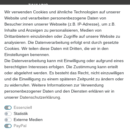
ZAHLUNG
Wir verwenden Cookies und ähnliche Technologien auf unserer
Website und verarbeiten personenbezogene Daten von
Besucher:innen unserer Webseite (z.B. IP-Adresse), um z.B.
Inhalte und Anzeigen zu personalisieren, Medien von
Drittanbietern einzubinden oder Zugriffe auf unsere Website zu
analysieren. Die Datenverarbeitung erfolgt erst durch gesetzte
VERSAND
Cookies. Wir teilen diese Daten mit Dritten, die wir in den
Einstellungen benennen.
Die Datenverarbeitung kann mit Einwilligung oder aufgrund eines
berechtigten Interesses erfolgen. Die Zustimmung kann erteilt
SICHER EINKAUFEN
oder abgelehnt werden. Es besteht das Recht, nicht einzuwilligen
Sicher einkaufen mit
und die Einwilligung zu einem späteren Zeitpunkt zu ändern oder
durchgehender SSL-Verschlüsselung
zu widerrufen. Weitere Informationen zur Verwendung
personenbezogener Daten und den Diensten erklären wir in
unserer
Daten­schutz­erklärung
.
Essenziell
Theme by
Statistik
Externe Medien
PayPal