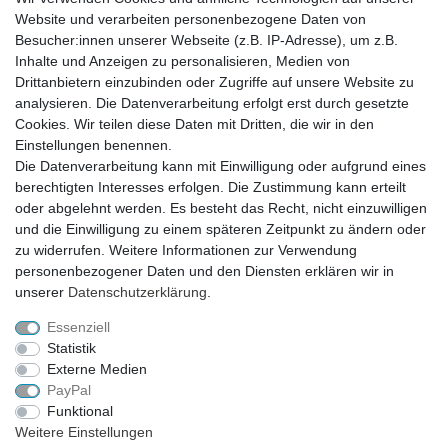
Website und verarbeiten personenbezogene Daten von
Besucher:innen unserer Webseite (z.B. IP-Adresse), um z.B.
Inhalte und Anzeigen zu personalisieren, Medien von
Drittanbietern einzubinden oder Zugriffe auf unsere Website zu
analysieren. Die Datenverarbeitung erfolgt erst durch gesetzte
VERSAND
Cookies. Wir teilen diese Daten mit Dritten, die wir in den
Einstellungen benennen.
Die Datenverarbeitung kann mit Einwilligung oder aufgrund eines
berechtigten Interesses erfolgen. Die Zustimmung kann erteilt
SICHER EINKAUFEN
oder abgelehnt werden. Es besteht das Recht, nicht einzuwilligen
Sicher einkaufen mit
und die Einwilligung zu einem späteren Zeitpunkt zu ändern oder
durchgehender SSL-Verschlüsselung
zu widerrufen. Weitere Informationen zur Verwendung
personenbezogener Daten und den Diensten erklären wir in
unserer
Daten­schutz­erklärung
.
Essenziell
Theme by
Statistik
Externe Medien
PayPal
* Alle Preise verstehen sich inkl. MwSt. zzgl. Versandkosten. Alle Angebote sind
Funktional
freibleibend zzgl. Versandkosten und bei Nachnahme Übermittlungsentgelt.
Weitere Einstellungen