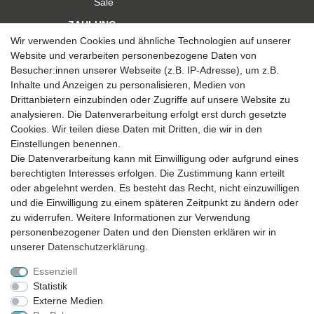
Sale
ZAHLUNG
Wir verwenden Cookies und ähnliche Technologien auf unserer
Website und verarbeiten personenbezogene Daten von
Besucher:innen unserer Webseite (z.B. IP-Adresse), um z.B.
Inhalte und Anzeigen zu personalisieren, Medien von
Drittanbietern einzubinden oder Zugriffe auf unsere Website zu
analysieren. Die Datenverarbeitung erfolgt erst durch gesetzte
VERSAND
Cookies. Wir teilen diese Daten mit Dritten, die wir in den
Einstellungen benennen.
Die Datenverarbeitung kann mit Einwilligung oder aufgrund eines
berechtigten Interesses erfolgen. Die Zustimmung kann erteilt
SICHER EINKAUFEN
oder abgelehnt werden. Es besteht das Recht, nicht einzuwilligen
Sicher einkaufen mit
und die Einwilligung zu einem späteren Zeitpunkt zu ändern oder
durchgehender SSL-Verschlüsselung
zu widerrufen. Weitere Informationen zur Verwendung
personenbezogener Daten und den Diensten erklären wir in
unserer
Daten­schutz­erklärung
.
Essenziell
Theme by
Statistik
Externe Medien