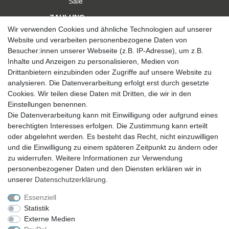
Sale
ZAHLUNG
Wir verwenden Cookies und ähnliche Technologien auf unserer
Website und verarbeiten personenbezogene Daten von
Besucher:innen unserer Webseite (z.B. IP-Adresse), um z.B.
Inhalte und Anzeigen zu personalisieren, Medien von
Drittanbietern einzubinden oder Zugriffe auf unsere Website zu
analysieren. Die Datenverarbeitung erfolgt erst durch gesetzte
VERSAND
Cookies. Wir teilen diese Daten mit Dritten, die wir in den
Einstellungen benennen.
Die Datenverarbeitung kann mit Einwilligung oder aufgrund eines
berechtigten Interesses erfolgen. Die Zustimmung kann erteilt
SICHER EINKAUFEN
oder abgelehnt werden. Es besteht das Recht, nicht einzuwilligen
Sicher einkaufen mit
und die Einwilligung zu einem späteren Zeitpunkt zu ändern oder
durchgehender SSL-Verschlüsselung
zu widerrufen. Weitere Informationen zur Verwendung
personenbezogener Daten und den Diensten erklären wir in
unserer
Daten­schutz­erklärung
.
Essenziell
Theme by
Statistik
Externe Medien