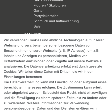
Deko und Wohnen
Figuren / Skulpturen
Garten
Partydekoration
Schmuck und Aufbewahrung
Sale
ZAHLUNG
Wir verwenden Cookies und ähnliche Technologien auf unserer
Website und verarbeiten personenbezogene Daten von
Besucher:innen unserer Webseite (z.B. IP-Adresse), um z.B.
Inhalte und Anzeigen zu personalisieren, Medien von
Drittanbietern einzubinden oder Zugriffe auf unsere Website zu
analysieren. Die Datenverarbeitung erfolgt erst durch gesetzte
VERSAND
Cookies. Wir teilen diese Daten mit Dritten, die wir in den
Einstellungen benennen.
Die Datenverarbeitung kann mit Einwilligung oder aufgrund eines
berechtigten Interesses erfolgen. Die Zustimmung kann erteilt
SICHER EINKAUFEN
oder abgelehnt werden. Es besteht das Recht, nicht einzuwilligen
Sicher einkaufen mit
und die Einwilligung zu einem späteren Zeitpunkt zu ändern oder
durchgehender SSL-Verschlüsselung
zu widerrufen. Weitere Informationen zur Verwendung
personenbezogener Daten und den Diensten erklären wir in