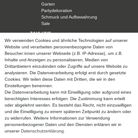
Garten
Partydekoration
Schmuck und Aufbewahrung
Sale
ZAHLUNG
Wir verwenden Cookies und ähnliche Technologien auf unserer
Website und verarbeiten personenbezogene Daten von
Besucher:innen unserer Webseite (z.B. IP-Adresse), um z.B.
Inhalte und Anzeigen zu personalisieren, Medien von
Drittanbietern einzubinden oder Zugriffe auf unsere Website zu
analysieren. Die Datenverarbeitung erfolgt erst durch gesetzte
VERSAND
Cookies. Wir teilen diese Daten mit Dritten, die wir in den
Einstellungen benennen.
Die Datenverarbeitung kann mit Einwilligung oder aufgrund eines
berechtigten Interesses erfolgen. Die Zustimmung kann erteilt
SICHER EINKAUFEN
oder abgelehnt werden. Es besteht das Recht, nicht einzuwilligen
Sicher einkaufen mit
und die Einwilligung zu einem späteren Zeitpunkt zu ändern oder
durchgehender SSL-Verschlüsselung
zu widerrufen. Weitere Informationen zur Verwendung
personenbezogener Daten und den Diensten erklären wir in
unserer
Daten­schutz­erklärung
.