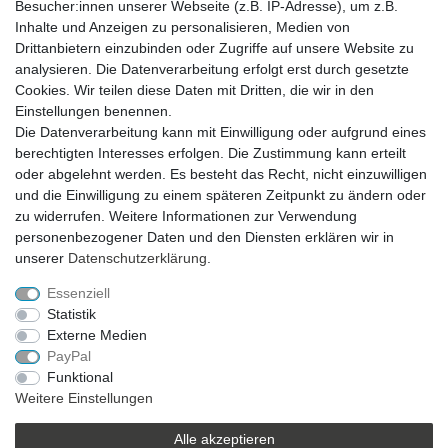
Besucher:innen unserer Webseite (z.B. IP-Adresse), um z.B.
Inhalte und Anzeigen zu personalisieren, Medien von
Drittanbietern einzubinden oder Zugriffe auf unsere Website zu
analysieren. Die Datenverarbeitung erfolgt erst durch gesetzte
VERSAND
Cookies. Wir teilen diese Daten mit Dritten, die wir in den
Einstellungen benennen.
Die Datenverarbeitung kann mit Einwilligung oder aufgrund eines
berechtigten Interesses erfolgen. Die Zustimmung kann erteilt
SICHER EINKAUFEN
oder abgelehnt werden. Es besteht das Recht, nicht einzuwilligen
Sicher einkaufen mit
und die Einwilligung zu einem späteren Zeitpunkt zu ändern oder
durchgehender SSL-Verschlüsselung
zu widerrufen. Weitere Informationen zur Verwendung
personenbezogener Daten und den Diensten erklären wir in
unserer
Daten­schutz­erklärung
.
Essenziell
Theme by
Statistik
Externe Medien
PayPal
* Alle Preise verstehen sich inkl. MwSt. zzgl. Versandkosten. Alle Angebote sind
Funktional
freibleibend zzgl. Versandkosten und bei Nachnahme Übermittlungsentgelt.
Weitere Einstellungen
Irrtümer, Druckfehler und Preisänderungen vorbehalten.
Copyright 2019 © Kremers-Schatzkiste | Alle Rechte vorbehalten.
Alle akzeptieren