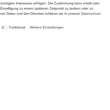
echtigten Interesses erfolgen. Die Zustimmung kann erteilt oder
 Einwilligung zu einem späteren Zeitpunkt zu ändern oder zu
er Daten und den Diensten erklären wir in unserer
Daten­schutz­
Funktional
Weitere Einstellungen
KATEGORIEN
ZAHLUNG
Geschenkefinder
Deko und Wohnen
Figuren / Skulpturen
Garten
Partydekoration
Schmuck und Aufbewahrung
VERSAND
Sale