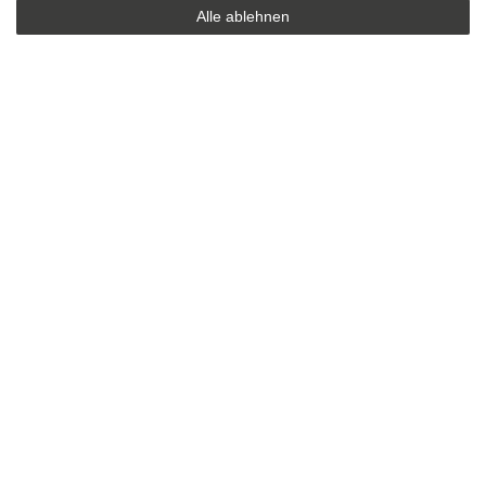
Alle ablehnen
SICHER EINKAUFEN
Sicher einkaufen mit
durchgehender SSL-Verschlüsselung