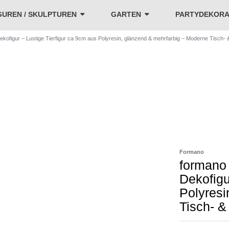
GUREN / SKULPTUREN
GARTEN
PARTYDEKORA
ekofigur – Lustige Tierfigur ca 9cm aus Polyresin, glänzend & mehrfarbig – Moderne Tisc
Formano
formano 
Dekofigu
Polyresi
Tisch- 