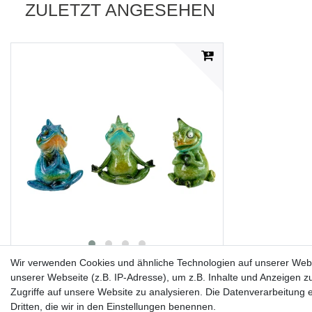
ZULETZT ANGESEHEN
Wir verwenden Cookies und ähnliche Technologien auf unserer Web
formano 3er Set Chamäleon Fritzi macht
unserer Webseite (z.B. IP-Adresse), um z.B. Inhalte und Anzeigen z
Yoga Dekofigur – Lustige Tierfigur ca 9cm
Zugriffe auf unsere Website zu analysieren. Die Datenverarbeitung er
aus Polyresin, glänzend & mehrfarbig –
Dritten, die wir in den Einstellungen benennen.