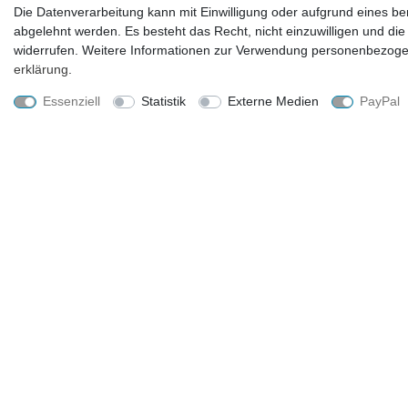
Moderne Tisch- & Wohnraumdeko
Die Datenverarbeitung kann mit Einwilligung oder aufgrund eines ber
abgelehnt werden. Es besteht das Recht, nicht einzuwilligen und die
34,99 € *
widerrufen. Weitere Informationen zur Verwendung personenbezogen
3
Stück
erklärung
.
Lieferzeit ca. 2-4 Tage
Essenziell
Statistik
Externe Medien
PayPal
UNTERNEHMEN
EINKAUFEN
Kontakt
Zahlungsarten und Versand
Datenschutzerklärung
Widerrufsrecht
AGB
Hilfe
Impressum