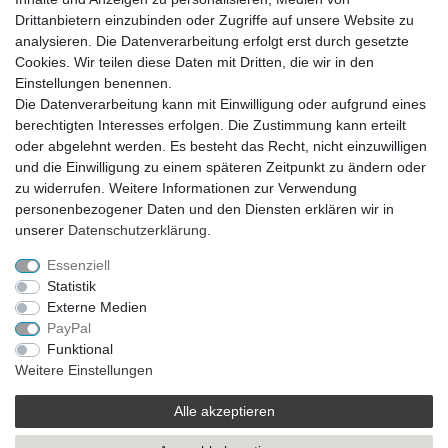
Drittanbietern einzubinden oder Zugriffe auf unsere Website zu
analysieren. Die Datenverarbeitung erfolgt erst durch gesetzte
VERSAND
Cookies. Wir teilen diese Daten mit Dritten, die wir in den
Einstellungen benennen.
Die Datenverarbeitung kann mit Einwilligung oder aufgrund eines
berechtigten Interesses erfolgen. Die Zustimmung kann erteilt
SICHER EINKAUFEN
oder abgelehnt werden. Es besteht das Recht, nicht einzuwilligen
Sicher einkaufen mit
und die Einwilligung zu einem späteren Zeitpunkt zu ändern oder
durchgehender SSL-Verschlüsselung
zu widerrufen. Weitere Informationen zur Verwendung
personenbezogener Daten und den Diensten erklären wir in
unserer
Daten­schutz­erklärung
.
Essenziell
Theme by
Statistik
Externe Medien
PayPal
* Alle Preise verstehen sich inkl. MwSt. zzgl. Versandkosten. Alle Angebote sind
Funktional
freibleibend zzgl. Versandkosten und bei Nachnahme Übermittlungsentgelt.
Weitere Einstellungen
Irrtümer, Druckfehler und Preisänderungen vorbehalten.
Copyright 2019 © Kremers-Schatzkiste | Alle Rechte vorbehalten.
Alle akzeptieren