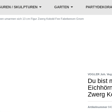
GUREN / SKULPTUREN
GARTEN
PARTYDEKORA
nchen umarmen sich 13 cm Figur Zwerg Kobold Fee Fabelwesen Gnom
VOGLER Joh. Vog
Du bist 
Eichhör
Zwerg K
Artikelnummer
84