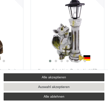
terwelt mit
Kremers Schatzkiste Drachenkind LED
eya Tyr Odin
Solarlaterne 45cm Gartenfigur Statue
Alle akzeptieren
Fantasy Handbemalt Wetterfest Polyresin
Gartendekoration Terrasse Balkon
Auswahl akzeptieren
Geschenk Magische Deko Außenbereich
Solarbeleuchtung
Alle ablehnen
47,99 € *