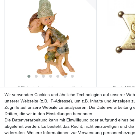
2 Pixies haken sich gegenseitig ein
Denix US Sh
Turnübung Figur Zwerg Fee Fabelwesen
messingf
Wir verwenden Cookies und ähnliche Technologien auf unserer Web
Gnom
Cowbo
unserer Webseite (z.B. IP-Adresse), um z.B. Inhalte und Anzeigen z
Zugriffe auf unsere Website zu analysieren. Die Datenverarbeitung er
Dritten, die wir in den Einstellungen benennen.
22,99 € *
Die Datenverarbeitung kann mit Einwilligung oder aufgrund eines ber
Lieferzeit ca. 2-4 Tage
abgelehnt werden. Es besteht das Recht, nicht einzuwilligen und die
widerrufen. Weitere Informationen zur Verwendung personenbezogen