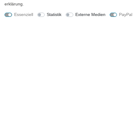
erklärung
.
Essenziell
Statistik
Externe Medien
PayPal
UNTERNEHMEN
EINKAUFEN
Kontakt
Zahlungsarten und Versand
Datenschutzerklärung
Widerrufsrecht
AGB
Hilfe
Impressum