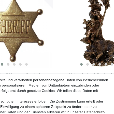
eriff Stern aus Metall – 5 cm
Hel nordische Göttin der Un
arbener Western-Anstecker,
Sichel Sammelfigur Figur Fr
site und verarbeiten personenbezogene Daten von Besucher:innen
y- & Kostümaccessoire
u personalisieren, Medien von Drittanbietern einzubinden oder
folgt erst durch gesetzte Cookies. Wir teilen diese Daten mit
93,99 € *
11,99 € *
echtigten Interesses erfolgen. Die Zustimmung kann erteilt oder
Lieferzeit ca. 2-4 Tage
Lieferzeit ca. 2-4 Tage
 Einwilligung zu einem späteren Zeitpunkt zu ändern oder zu
er Daten und den Diensten erklären wir in unserer
Daten­schutz­