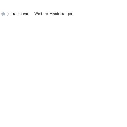
Funktional
Weitere Einstellungen
KATEGORIEN
ZAHLUNG
Geschenkefinder
Deko und Wohnen
Figuren / Skulpturen
Garten
Partydekoration
Schmuck und Aufbewahrung
VERSAND
Sale
Theme by