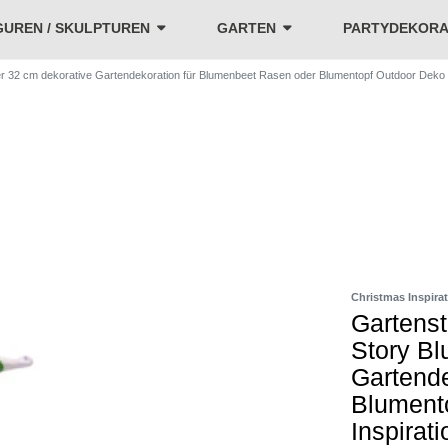
GUREN / SKULPTUREN
GARTEN
PARTYDEKORA
r 32 cm dekorative Gartendekoration für Blumenbeet Rasen oder Blumentopf Outdoor Deko F
Christmas Inspira
Gartenst
Story Bl
Gartende
Blument
Inspirat