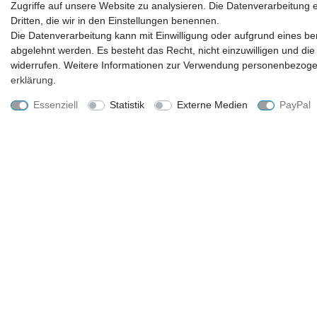
Blumentopf Deko Anhänger Woody – Disney
Chris
Zugriffe auf unsere Website zu analysieren. Die Datenverarbeitung er
Toy Story Pot Buddy 10 cm aus Polyresin
Gartenst
Dritten, die wir in den Einstellungen benennen.
dekorative Pflanzentopf Figur zum
Garten
Die Datenverarbeitung kann mit Einwilligung oder aufgrund eines ber
Einhängen Geschenkidee für Fans Balkon &
Blumenste
abgelehnt werden. Es besteht das Recht, nicht einzuwilligen und die
Wohnzimmer
Garten, 
widerrufen. Weitere Informationen zur Verwendung personenbezogen
erklärung
.
19,99 € *
Essenziell
Statistik
Externe Medien
PayPal
Lieferzeit ca. 2-4 Tage
UNTERNEHMEN
EINKAUFEN
Kontakt
Zahlungsarten und Versand
Datenschutzerklärung
Widerrufsrecht
AGB
Hilfe
Impressum