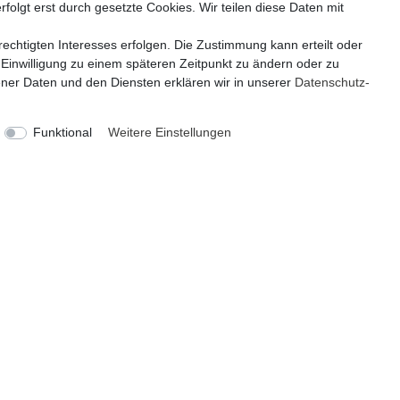
tmas Inspirations Disney
Christmas Inspirations 
folgt erst durch gesetzte Cookies. Wir teilen diese Daten mit
ecker Stich In und Outdoor
Gartenstecker Thinkerbell In
dekoration 37 x 8 x 5 cm
40x7x4 cm Gartendeko
echtigten Interesses erfolgen. Die Zustimmung kann erteilt oder
cker Chamante Deko für den
Blumenstecker Chamante De
 Einwilligung zu einem späteren Zeitpunkt zu ändern oder zu
Blumenbeet oder Blumentopf
Garten, Blumenbeet oder B
er Daten und den Diensten erklären wir in unserer
Daten­schutz­
21,99 € *
21,99 € *
Funktional
Weitere Einstellungen
Lieferzeit ca. 2-4 Tage
Lieferzeit ca. 2-4 Tage
KATEGORIEN
ZAHLUNG
Geschenkefinder
Deko und Wohnen
Figuren / Skulpturen
Garten
Partydekoration
Schmuck und Aufbewahrung
VERSAND
Sale