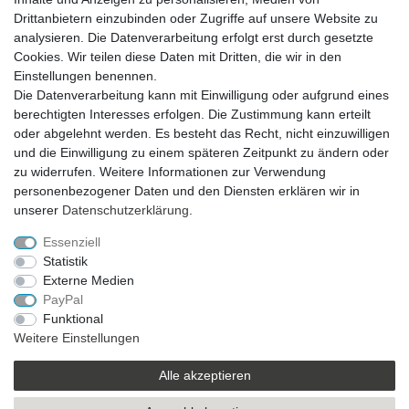
Drittanbietern einzubinden oder Zugriffe auf unsere Website zu
analysieren. Die Datenverarbeitung erfolgt erst durch gesetzte
VERSAND
Cookies. Wir teilen diese Daten mit Dritten, die wir in den
Einstellungen benennen.
Die Datenverarbeitung kann mit Einwilligung oder aufgrund eines
berechtigten Interesses erfolgen. Die Zustimmung kann erteilt
SICHER EINKAUFEN
oder abgelehnt werden. Es besteht das Recht, nicht einzuwilligen
Sicher einkaufen mit
und die Einwilligung zu einem späteren Zeitpunkt zu ändern oder
durchgehender SSL-Verschlüsselung
zu widerrufen. Weitere Informationen zur Verwendung
personenbezogener Daten und den Diensten erklären wir in
unserer
Daten­schutz­erklärung
.
Essenziell
Theme by
Statistik
Externe Medien
PayPal
* Alle Preise verstehen sich inkl. MwSt. zzgl. Versandkosten. Alle Angebote sind
Funktional
freibleibend zzgl. Versandkosten und bei Nachnahme Übermittlungsentgelt.
Weitere Einstellungen
Irrtümer, Druckfehler und Preisänderungen vorbehalten.
Copyright 2019 © Kremers-Schatzkiste | Alle Rechte vorbehalten.
Alle akzeptieren