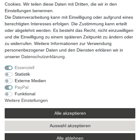
VERSAND
Cookies. Wir teilen diese Daten mit Dritten, die wir in den
Einstellungen benennen.
Die Datenverarbeitung kann mit Einwilligung oder aufgrund eines
berechtigten Interesses erfolgen. Die Zustimmung kann erteilt
SICHER EINKAUFEN
oder abgelehnt werden. Es besteht das Recht, nicht einzuwilligen
Sicher einkaufen mit
und die Einwilligung zu einem späteren Zeitpunkt zu ändern oder
durchgehender SSL-Verschlüsselung
zu widerrufen. Weitere Informationen zur Verwendung
personenbezogener Daten und den Diensten erklären wir in
unserer
Daten­schutz­erklärung
.
Essenziell
Theme by
Statistik
Externe Medien
PayPal
* Alle Preise verstehen sich inkl. MwSt. zzgl. Versandkosten. Alle Angebote sind
Funktional
freibleibend zzgl. Versandkosten und bei Nachnahme Übermittlungsentgelt.
Weitere Einstellungen
Irrtümer, Druckfehler und Preisänderungen vorbehalten.
Copyright 2019 © Kremers-Schatzkiste | Alle Rechte vorbehalten.
Alle akzeptieren
Auswahl akzeptieren
Alle ablehnen