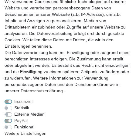
Wir verwenden Cookies und ähnliche Technologien auf unserer
Website und verarbeiten personenbezogene Daten von
Besucher:innen unserer Webseite (z.B. IP-Adresse), um z.B.
Inhalte und Anzeigen zu personalisieren, Medien von
Drittanbietern einzubinden oder Zugriffe auf unsere Website zu
analysieren. Die Datenverarbeitung erfolgt erst durch gesetzte
VERSAND
Cookies. Wir teilen diese Daten mit Dritten, die wir in den
Einstellungen benennen.
Die Datenverarbeitung kann mit Einwilligung oder aufgrund eines
berechtigten Interesses erfolgen. Die Zustimmung kann erteilt
SICHER EINKAUFEN
oder abgelehnt werden. Es besteht das Recht, nicht einzuwilligen
Sicher einkaufen mit
und die Einwilligung zu einem späteren Zeitpunkt zu ändern oder
durchgehender SSL-Verschlüsselung
zu widerrufen. Weitere Informationen zur Verwendung
personenbezogener Daten und den Diensten erklären wir in
unserer
Daten­schutz­erklärung
.
Essenziell
Theme by
Statistik
Externe Medien
PayPal
* Alle Preise verstehen sich inkl. MwSt. zzgl. Versandkosten. Alle Angebote sind
Funktional
freibleibend zzgl. Versandkosten und bei Nachnahme Übermittlungsentgelt.
Weitere Einstellungen