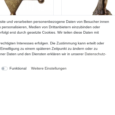
site und verarbeiten personenbezogene Daten von Besucher:innen
u personalisieren, Medien von Drittanbietern einzubinden oder
eriff Stern aus Metall – 5 cm
Fortuna Statue bronziert 29
folgt erst durch gesetzte Cookies. Wir teilen diese Daten mit
arbener Western-Anstecker,
Göttin des Glücks & Schicks
y- & Kostümaccessoire
Hochwertige Dekofigur bro
echtigten Interesses erfolgen. Die Zustimmung kann erteilt oder
Mythologie Figur mit Füll
 Einwilligung zu einem späteren Zeitpunkt zu ändern oder zu
Wohnzimmer, Büro & Gesc
er Daten und den Diensten erklären wir in unserer
Daten­schutz­
11,99 € *
Lieferzeit ca. 2-4 Tage
56,99 € *
Funktional
Weitere Einstellungen
Lieferzeit ca. 2-4 Tage
KATEGORIEN
ZAHLUNG
Geschenkefinder