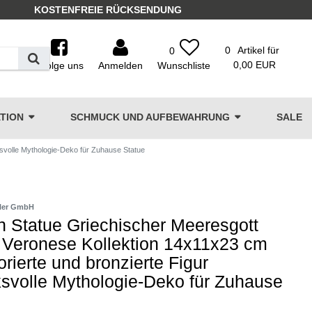
KOSTENFREIE RÜCKSENDUNG
0
Artikel für
0
0,00 EUR
Folge uns
Anmelden
TION
SCHMUCK UND AUFBEWAHRUNG
SALE
ksvolle Mythologie-Deko für Zuhause Statue
ler GmbH
 Statue Griechischer Meeresgott
 Veronese Kollektion 14x11x23 cm
rierte und bronzierte Figur
svolle Mythologie-Deko für Zuhause