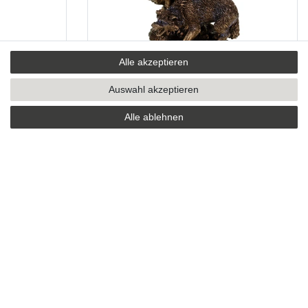
Alle akzeptieren
 cm Römische
Hel nordische Göttin der Unterwelt mit
Auswahl akzeptieren
als Veronese
Sichel Sammelfigur Figur Freya Tyr Odin
nziert –
Alle ablehnen
horn für
henkidee
93,99 € *
Lieferzeit ca. 2-4 Tage
SICHER EINKAUFEN
Sicher einkaufen mit