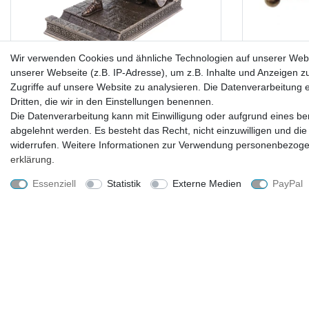
Wir verwenden Cookies und ähnliche Technologien auf unserer Web
unserer Webseite (z.B. IP-Adresse), um z.B. Inhalte und Anzeigen z
Brieföffner Zenturio Statue bronziert –
Denix US Sh
Zugriffe auf unsere Website zu analysieren. Die Datenverarbeitung er
Antike Römerfigur mit losem Schwert als
messingf
Dritten, die wir in den Einstellungen benennen.
Brieföffner & Stifthalter – Veronese Serie –
Cowbo
Die Datenverarbeitung kann mit Einwilligung oder aufgrund eines ber
Handbemalt, Polyresin mit Bronzeüberzug –
abgelehnt werden. Es besteht das Recht, nicht einzuwilligen und die
Edles Büro-Accessoire
widerrufen. Weitere Informationen zur Verwendung personenbezogen
erklärung
.
69,99 € *
Essenziell
Statistik
Externe Medien
PayPal
Lieferzeit ca. 2-4 Tage
UNTERNEHMEN
EINKAUFEN
Kontakt
Zahlungsarten und Versand