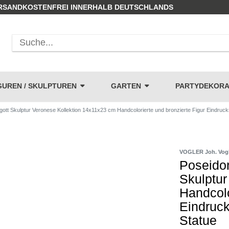
RSANDKOSTENFREI INNERHALB DEUTSCHLANDS
GUREN / SKULPTUREN
GARTEN
PARTYDEKORA
ott Skulptur Veronese Kollektion 14x11x23 cm Handcolorierte und bronzierte Figur Eindruc
VOGLER Joh. Vog
Poseidon
Skulptur
Handcolo
Eindruck
Statue