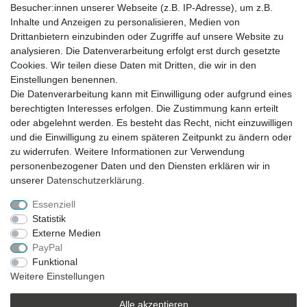
Besucher:innen unserer Webseite (z.B. IP-Adresse), um z.B.
Inhalte und Anzeigen zu personalisieren, Medien von
Drittanbietern einzubinden oder Zugriffe auf unsere Website zu
analysieren. Die Datenverarbeitung erfolgt erst durch gesetzte
VERSAND
Cookies. Wir teilen diese Daten mit Dritten, die wir in den
Einstellungen benennen.
Die Datenverarbeitung kann mit Einwilligung oder aufgrund eines
berechtigten Interesses erfolgen. Die Zustimmung kann erteilt
SICHER EINKAUFEN
oder abgelehnt werden. Es besteht das Recht, nicht einzuwilligen
Sicher einkaufen mit
und die Einwilligung zu einem späteren Zeitpunkt zu ändern oder
durchgehender SSL-Verschlüsselung
zu widerrufen. Weitere Informationen zur Verwendung
personenbezogener Daten und den Diensten erklären wir in
unserer
Daten­schutz­erklärung
.
Essenziell
Theme by
Statistik
Externe Medien
PayPal
* Alle Preise verstehen sich inkl. MwSt. zzgl. Versandkosten. Alle Angebote sind
Funktional
freibleibend zzgl. Versandkosten und bei Nachnahme Übermittlungsentgelt.
Weitere Einstellungen
Irrtümer, Druckfehler und Preisänderungen vorbehalten.
Copyright 2019 © Kremers-Schatzkiste | Alle Rechte vorbehalten.
Alle akzeptieren