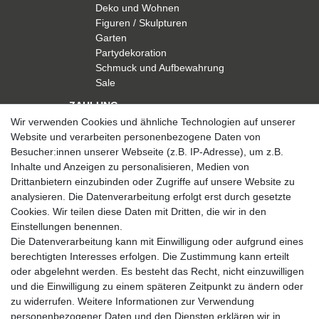
Deko und Wohnen
Figuren / Skulpturen
Garten
Partydekoration
Schmuck und Aufbewahrung
Sale
ZAHLUNG
Wir verwenden Cookies und ähnliche Technologien auf unserer
Website und verarbeiten personenbezogene Daten von
Besucher:innen unserer Webseite (z.B. IP-Adresse), um z.B.
Inhalte und Anzeigen zu personalisieren, Medien von
Drittanbietern einzubinden oder Zugriffe auf unsere Website zu
analysieren. Die Datenverarbeitung erfolgt erst durch gesetzte
VERSAND
Cookies. Wir teilen diese Daten mit Dritten, die wir in den
Einstellungen benennen.
Die Datenverarbeitung kann mit Einwilligung oder aufgrund eines
berechtigten Interesses erfolgen. Die Zustimmung kann erteilt
SICHER EINKAUFEN
oder abgelehnt werden. Es besteht das Recht, nicht einzuwilligen
Sicher einkaufen mit
und die Einwilligung zu einem späteren Zeitpunkt zu ändern oder
durchgehender SSL-Verschlüsselung
zu widerrufen. Weitere Informationen zur Verwendung
personenbezogener Daten und den Diensten erklären wir in