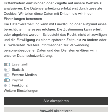
Drittanbietern einzubinden oder Zugriffe auf unsere Website zu
analysieren. Die Datenverarbeitung erfolgt erst durch gesetzte
VERSAND
Cookies. Wir teilen diese Daten mit Dritten, die wir in den
Einstellungen benennen.
Die Datenverarbeitung kann mit Einwilligung oder aufgrund eines
berechtigten Interesses erfolgen. Die Zustimmung kann erteilt
SICHER EINKAUFEN
oder abgelehnt werden. Es besteht das Recht, nicht einzuwilligen
Sicher einkaufen mit
und die Einwilligung zu einem späteren Zeitpunkt zu ändern oder
durchgehender SSL-Verschlüsselung
zu widerrufen. Weitere Informationen zur Verwendung
personenbezogener Daten und den Diensten erklären wir in
unserer
Daten­schutz­erklärung
.
Essenziell
Theme by
Statistik
Externe Medien
PayPal
* Alle Preise verstehen sich inkl. MwSt. zzgl. Versandkosten. Alle Angebote sind
Funktional
freibleibend zzgl. Versandkosten und bei Nachnahme Übermittlungsentgelt.
Weitere Einstellungen
Irrtümer, Druckfehler und Preisänderungen vorbehalten.
Copyright 2019 © Kremers-Schatzkiste | Alle Rechte vorbehalten.
Alle akzeptieren
Auswahl akzeptieren