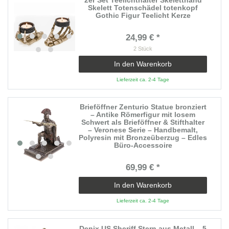
Skelett Totenschädel totenkopf
Gothic Figur Teelicht Kerze
24,99 € *
2
Stück
In den Warenkorb
Lieferzeit ca. 2-4 Tage
Brieföffner Zenturio Statue bronziert
– Antike Römerfigur mit losem
Schwert als Brieföffner & Stifthalter
– Veronese Serie – Handbemalt,
Polyresin mit Bronzeüberzug – Edles
Büro-Accessoire
69,99 € *
In den Warenkorb
Lieferzeit ca. 2-4 Tage
Denix US Sheriff Stern aus Metall – 5