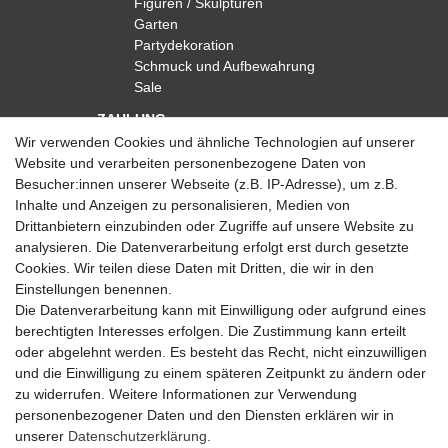
Figuren / Skulpturen
Garten
Partydekoration
Schmuck und Aufbewahrung
Sale
ZAHLUNG
Wir verwenden Cookies und ähnliche Technologien auf unserer
Website und verarbeiten personenbezogene Daten von
Besucher:innen unserer Webseite (z.B. IP-Adresse), um z.B.
Inhalte und Anzeigen zu personalisieren, Medien von
Drittanbietern einzubinden oder Zugriffe auf unsere Website zu
analysieren. Die Datenverarbeitung erfolgt erst durch gesetzte
VERSAND
Cookies. Wir teilen diese Daten mit Dritten, die wir in den
Einstellungen benennen.
Die Datenverarbeitung kann mit Einwilligung oder aufgrund eines
berechtigten Interesses erfolgen. Die Zustimmung kann erteilt
SICHER EINKAUFEN
oder abgelehnt werden. Es besteht das Recht, nicht einzuwilligen
Sicher einkaufen mit
und die Einwilligung zu einem späteren Zeitpunkt zu ändern oder
durchgehender SSL-Verschlüsselung
zu widerrufen. Weitere Informationen zur Verwendung
personenbezogener Daten und den Diensten erklären wir in
unserer
Daten­schutz­erklärung
.