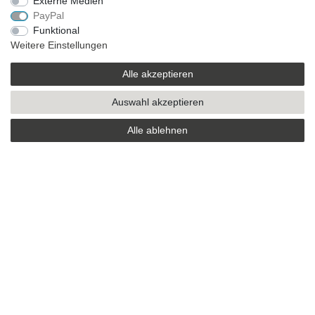
Externe Medien
VERSAND
PayPal
Funktional
Weitere Einstellungen
SICHER EINKAUFEN
Alle akzeptieren
Sicher einkaufen mit
Auswahl akzeptieren
durchgehender SSL-Verschlüsselung
Alle ablehnen
Theme by
* Alle Preise verstehen sich inkl. MwSt. zzgl. Versandkosten. Alle Angebote sind
freibleibend zzgl. Versandkosten und bei Nachnahme Übermittlungsentgelt.
Irrtümer, Druckfehler und Preisänderungen vorbehalten.
Copyright 2019 © Kremers-Schatzkiste | Alle Rechte vorbehalten.