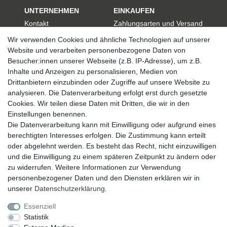
UNTERNEHMEN
EINKAUFEN
Kontakt
Zahlungsarten und Versand
Datenschutzerklärung
Widerrufsrecht
Wir verwenden Cookies und ähnliche Technologien auf unserer
AGB
Hilfe
Website und verarbeiten personenbezogene Daten von
Impressum
Besucher:innen unserer Webseite (z.B. IP-Adresse), um z.B.
Inhalte und Anzeigen zu personalisieren, Medien von
KATEGORIEN
Drittanbietern einzubinden oder Zugriffe auf unsere Website zu
Geschenkefinder
analysieren. Die Datenverarbeitung erfolgt erst durch gesetzte
Deko und Wohnen
Cookies. Wir teilen diese Daten mit Dritten, die wir in den
Figuren / Skulpturen
Einstellungen benennen.
Garten
Die Datenverarbeitung kann mit Einwilligung oder aufgrund eines
Partydekoration
berechtigten Interesses erfolgen. Die Zustimmung kann erteilt
Schmuck und Aufbewahrung
oder abgelehnt werden. Es besteht das Recht, nicht einzuwilligen
Sale
und die Einwilligung zu einem späteren Zeitpunkt zu ändern oder
ZAHLUNG
zu widerrufen. Weitere Informationen zur Verwendung
personenbezogener Daten und den Diensten erklären wir in
unserer
Daten­schutz­erklärung
.
Essenziell
Statistik