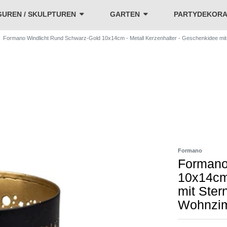
GUREN / SKULPTUREN
GARTEN
PARTYDEKORA
Formano Windlicht Rund Schwarz-Gold 10x14cm - Metall Kerzenhalter - Geschenkidee mi
Formano
Formano
10x14cm 
mit Ster
Wohnzim