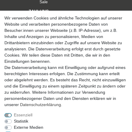
Sale
ZAHLUNG
Wir verwenden Cookies und ähnliche Technologien auf unserer
Website und verarbeiten personenbezogene Daten von
Besucher:innen unserer Webseite (z.B. IP-Adresse), um z.B.
Inhalte und Anzeigen zu personalisieren, Medien von
Drittanbietern einzubinden oder Zugriffe auf unsere Website zu
analysieren. Die Datenverarbeitung erfolgt erst durch gesetzte
VERSAND
Cookies. Wir teilen diese Daten mit Dritten, die wir in den
Einstellungen benennen.
Die Datenverarbeitung kann mit Einwilligung oder aufgrund eines
berechtigten Interesses erfolgen. Die Zustimmung kann erteilt
SICHER EINKAUFEN
oder abgelehnt werden. Es besteht das Recht, nicht einzuwilligen
Sicher einkaufen mit
und die Einwilligung zu einem späteren Zeitpunkt zu ändern oder
durchgehender SSL-Verschlüsselung
zu widerrufen. Weitere Informationen zur Verwendung
personenbezogener Daten und den Diensten erklären wir in
unserer
Daten­schutz­erklärung
.
Essenziell
Theme by
Statistik
Externe Medien