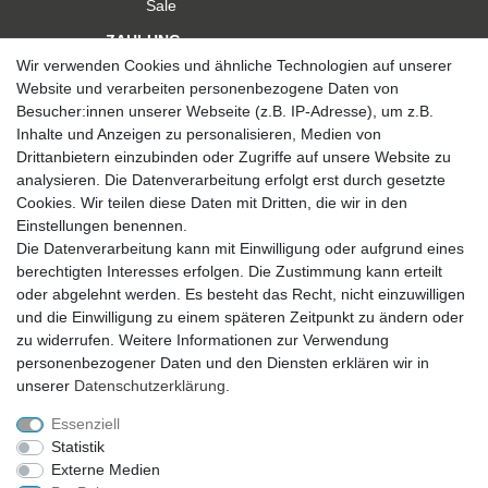
Sale
ZAHLUNG
Wir verwenden Cookies und ähnliche Technologien auf unserer
Website und verarbeiten personenbezogene Daten von
Besucher:innen unserer Webseite (z.B. IP-Adresse), um z.B.
Inhalte und Anzeigen zu personalisieren, Medien von
Drittanbietern einzubinden oder Zugriffe auf unsere Website zu
analysieren. Die Datenverarbeitung erfolgt erst durch gesetzte
VERSAND
Cookies. Wir teilen diese Daten mit Dritten, die wir in den
Einstellungen benennen.
Die Datenverarbeitung kann mit Einwilligung oder aufgrund eines
berechtigten Interesses erfolgen. Die Zustimmung kann erteilt
SICHER EINKAUFEN
oder abgelehnt werden. Es besteht das Recht, nicht einzuwilligen
Sicher einkaufen mit
und die Einwilligung zu einem späteren Zeitpunkt zu ändern oder
durchgehender SSL-Verschlüsselung
zu widerrufen. Weitere Informationen zur Verwendung
personenbezogener Daten und den Diensten erklären wir in
unserer
Daten­schutz­erklärung
.
Essenziell
Theme by
Statistik
Externe Medien