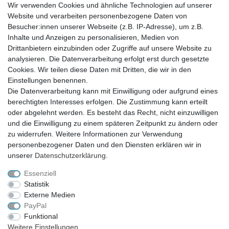
Wir verwenden Cookies und ähnliche Technologien auf unserer
Website und verarbeiten personenbezogene Daten von
Besucher:innen unserer Webseite (z.B. IP-Adresse), um z.B.
Inhalte und Anzeigen zu personalisieren, Medien von
Drittanbietern einzubinden oder Zugriffe auf unsere Website zu
analysieren. Die Datenverarbeitung erfolgt erst durch gesetzte
VERSAND
Cookies. Wir teilen diese Daten mit Dritten, die wir in den
Einstellungen benennen.
Die Datenverarbeitung kann mit Einwilligung oder aufgrund eines
berechtigten Interesses erfolgen. Die Zustimmung kann erteilt
SICHER EINKAUFEN
oder abgelehnt werden. Es besteht das Recht, nicht einzuwilligen
Sicher einkaufen mit
und die Einwilligung zu einem späteren Zeitpunkt zu ändern oder
durchgehender SSL-Verschlüsselung
zu widerrufen. Weitere Informationen zur Verwendung
personenbezogener Daten und den Diensten erklären wir in
unserer
Daten­schutz­erklärung
.
Essenziell
Theme by
Statistik
Externe Medien
PayPal
* Alle Preise verstehen sich inkl. MwSt. zzgl. Versandkosten. Alle Angebote sind
Funktional
freibleibend zzgl. Versandkosten und bei Nachnahme Übermittlungsentgelt.
Weitere Einstellungen