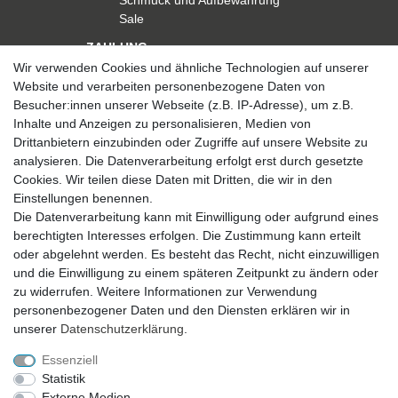
Schmuck und Aufbewahrung
Sale
ZAHLUNG
Wir verwenden Cookies und ähnliche Technologien auf unserer
Website und verarbeiten personenbezogene Daten von
Besucher:innen unserer Webseite (z.B. IP-Adresse), um z.B.
Inhalte und Anzeigen zu personalisieren, Medien von
Drittanbietern einzubinden oder Zugriffe auf unsere Website zu
analysieren. Die Datenverarbeitung erfolgt erst durch gesetzte
VERSAND
Cookies. Wir teilen diese Daten mit Dritten, die wir in den
Einstellungen benennen.
Die Datenverarbeitung kann mit Einwilligung oder aufgrund eines
berechtigten Interesses erfolgen. Die Zustimmung kann erteilt
SICHER EINKAUFEN
oder abgelehnt werden. Es besteht das Recht, nicht einzuwilligen
Sicher einkaufen mit
und die Einwilligung zu einem späteren Zeitpunkt zu ändern oder
durchgehender SSL-Verschlüsselung
zu widerrufen. Weitere Informationen zur Verwendung
personenbezogener Daten und den Diensten erklären wir in
unserer
Daten­schutz­erklärung
.
Essenziell
Theme by
Statistik
Externe Medien