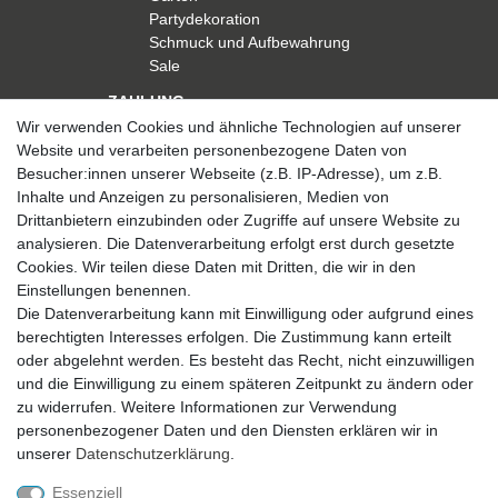
Partydekoration
Schmuck und Aufbewahrung
Sale
ZAHLUNG
Wir verwenden Cookies und ähnliche Technologien auf unserer
Website und verarbeiten personenbezogene Daten von
Besucher:innen unserer Webseite (z.B. IP-Adresse), um z.B.
Inhalte und Anzeigen zu personalisieren, Medien von
Drittanbietern einzubinden oder Zugriffe auf unsere Website zu
analysieren. Die Datenverarbeitung erfolgt erst durch gesetzte
VERSAND
Cookies. Wir teilen diese Daten mit Dritten, die wir in den
Einstellungen benennen.
Die Datenverarbeitung kann mit Einwilligung oder aufgrund eines
berechtigten Interesses erfolgen. Die Zustimmung kann erteilt
SICHER EINKAUFEN
oder abgelehnt werden. Es besteht das Recht, nicht einzuwilligen
Sicher einkaufen mit
und die Einwilligung zu einem späteren Zeitpunkt zu ändern oder
durchgehender SSL-Verschlüsselung
zu widerrufen. Weitere Informationen zur Verwendung
personenbezogener Daten und den Diensten erklären wir in
unserer
Daten­schutz­erklärung
.
Essenziell