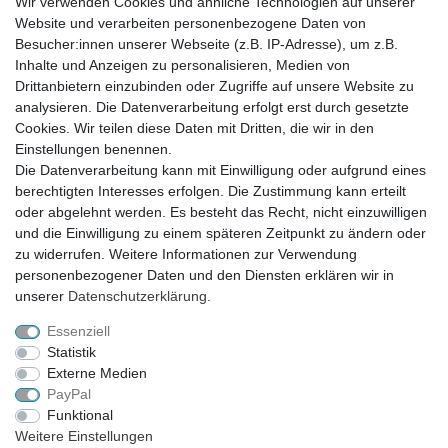
Wir verwenden Cookies und ähnliche Technologien auf unserer
AGB
Hilfe
Website und verarbeiten personenbezogene Daten von
Impressum
Besucher:innen unserer Webseite (z.B. IP-Adresse), um z.B.
Inhalte und Anzeigen zu personalisieren, Medien von
KATEGORIEN
Drittanbietern einzubinden oder Zugriffe auf unsere Website zu
Geschenkefinder
analysieren. Die Datenverarbeitung erfolgt erst durch gesetzte
Deko und Wohnen
Cookies. Wir teilen diese Daten mit Dritten, die wir in den
Figuren / Skulpturen
Einstellungen benennen.
Garten
Die Datenverarbeitung kann mit Einwilligung oder aufgrund eines
Partydekoration
berechtigten Interesses erfolgen. Die Zustimmung kann erteilt
Schmuck und Aufbewahrung
oder abgelehnt werden. Es besteht das Recht, nicht einzuwilligen
Sale
und die Einwilligung zu einem späteren Zeitpunkt zu ändern oder
ZAHLUNG
zu widerrufen. Weitere Informationen zur Verwendung
personenbezogener Daten und den Diensten erklären wir in
unserer
Daten­schutz­erklärung
.
Essenziell
Statistik
Externe Medien
PayPal
VERSAND
Funktional
Weitere Einstellungen