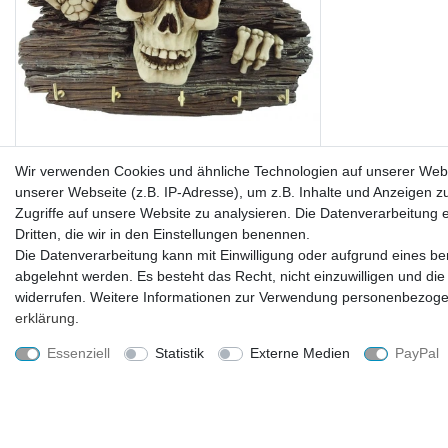
Wir verwenden Cookies und ähnliche Technologien auf unserer Web
Schlüsselbrett Skelett kommt aus Mauer
unserer Webseite (z.B. IP-Adresse), um z.B. Inhalte und Anzeigen z
Figur Totenkopf Schädel
Zugriffe auf unsere Website zu analysieren. Die Datenverarbeitung er
Dritten, die wir in den Einstellungen benennen.
Die Datenverarbeitung kann mit Einwilligung oder aufgrund eines ber
24,99 € *
abgelehnt werden. Es besteht das Recht, nicht einzuwilligen und die
widerrufen. Weitere Informationen zur Verwendung personenbezogen
Lieferzeit ca. 2-4 Tage
erklärung
.
Essenziell
Statistik
Externe Medien
PayPal