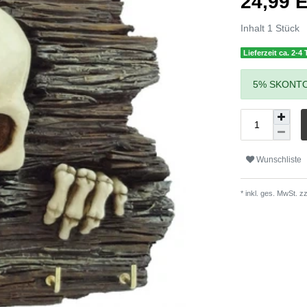
24,99
Inhalt
1
Stück
Lieferzeit ca. 2-4
5% SKONTO
Wunschliste
* inkl. ges. MwSt. zz