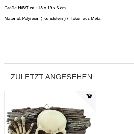
Größe H/B/T ca.: 13 x 19 x 6 cm
Material: Polyresin ( Kunststein ) / Haken aus Metall
ZULETZT ANGESEHEN