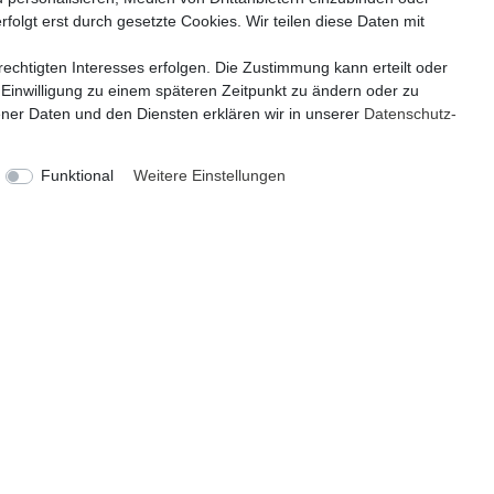
folgt erst durch gesetzte Cookies. Wir teilen diese Daten mit
echtigten Interesses erfolgen. Die Zustimmung kann erteilt oder
 Einwilligung zu einem späteren Zeitpunkt zu ändern oder zu
er Daten und den Diensten erklären wir in unserer
Daten­schutz­
Funktional
Weitere Einstellungen
KATEGORIEN
ZAHLUNG
Geschenkefinder
Deko und Wohnen
Figuren / Skulpturen
Garten
Partydekoration
Schmuck und Aufbewahrung
VERSAND
Sale