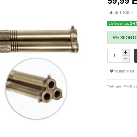
59,99
Inhalt
1
Stück
Lieferzeit ca. 2-4
5% SKONTO
Wunschliste
* inkl. ges. MwSt. zz