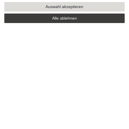
Auswahl akzeptieren
Alle ablehnen
SICHER EINKAUFEN
Sicher einkaufen mit
durchgehender SSL-Verschlüsselung