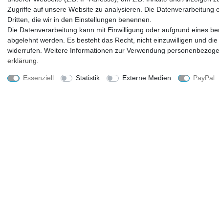
Steinschloßpistole 1775
Zugriffe auf unsere Website zu analysieren. Die Datenverarbeitung er
Dritten, die wir in den Einstellungen benennen.
Die Datenverarbeitung kann mit Einwilligung oder aufgrund eines ber
59,99 € *
abgelehnt werden. Es besteht das Recht, nicht einzuwilligen und die
widerrufen. Weitere Informationen zur Verwendung personenbezogen
Lieferzeit ca. 2-4 Tage
erklärung
.
Essenziell
Statistik
Externe Medien
PayPal
UNTERNEHMEN
EINKAUFEN
Kontakt
Zahlungsarten und Versand
Datenschutzerklärung
Widerrufsrecht
AGB
Hilfe
Impressum