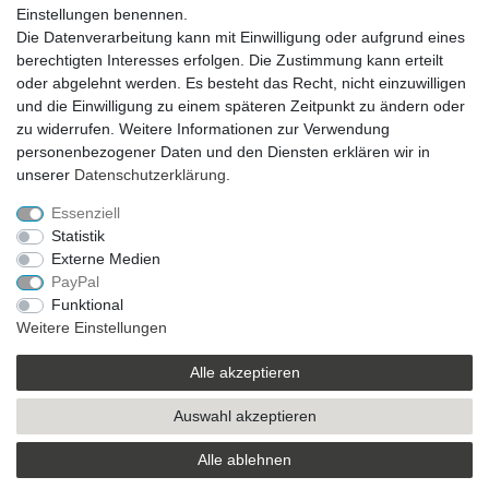
Einstellungen benennen.
Die Datenverarbeitung kann mit Einwilligung oder aufgrund eines
berechtigten Interesses erfolgen. Die Zustimmung kann erteilt
SICHER EINKAUFEN
oder abgelehnt werden. Es besteht das Recht, nicht einzuwilligen
Sicher einkaufen mit
und die Einwilligung zu einem späteren Zeitpunkt zu ändern oder
durchgehender SSL-Verschlüsselung
zu widerrufen. Weitere Informationen zur Verwendung
personenbezogener Daten und den Diensten erklären wir in
unserer
Daten­schutz­erklärung
.
Essenziell
Theme by
Statistik
Externe Medien
PayPal
* Alle Preise verstehen sich inkl. MwSt. zzgl. Versandkosten. Alle Angebote sind
Funktional
freibleibend zzgl. Versandkosten und bei Nachnahme Übermittlungsentgelt.
Weitere Einstellungen
Irrtümer, Druckfehler und Preisänderungen vorbehalten.
Copyright 2019 © Kremers-Schatzkiste | Alle Rechte vorbehalten.
Alle akzeptieren
Auswahl akzeptieren
Alle ablehnen